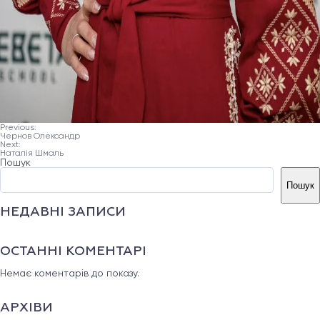
Previous:
НАВІГАЦІЯ
Чернов Олександр
Next:
ЗАПИСІВ
Наталія Шмаль
Пошук
Пошук
НЕДАВНІ ЗАПИСИ
ОСТАННІ КОМЕНТАРІ
Немає коментарів до показу.
АРХІВИ